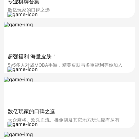
专业棋牌合集
数亿玩家的口碑之选
超强福利 海量皮肤！
5v5多人对战MOBA手游，精美皮肤与多重福利等你加入
数亿玩家的口碑之选
大众麻将、欢乐血流、推倒胡及其它地方玩法应有尽有