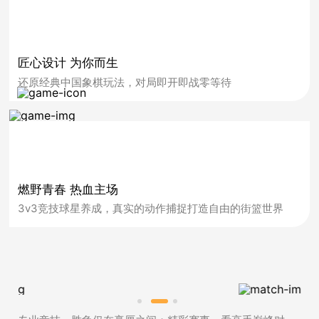
匠心设计 为你而生
还原经典中国象棋玩法，对局即开即战零等待
燃野青春 热血主场
3v3竞技球星养成，真实的动作捕捉打造自由的街篮世界