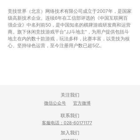
竞技世界（北京）网络技术有限公司成立于2007年，是国家
级高新技术企业。连续6年在工信部评选的《中国互联网百
强企业》中名列前50，是中国知名的棋牌游戏研发商和运营
商。旗下休闲竞技游戏平台“JJ斗地主”，为用户提供包括斗
地主在内的数十款游戏，玩法多样，比赛丰富，以竞技为核
心、坚持绿色运营，至今注册用户数已超5亿。
关注我们
微信公众号
官方微博
联系我们
客服电话：028-60171177
加入我们