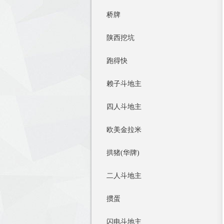
桥牌
陕西挖坑
跑得快
赖子斗地主
四人斗地主
欧美金拉米
拱猪(华牌)
二人斗地主
掼蛋
闪电斗地主