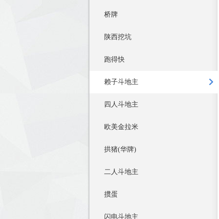
桥牌
陕西挖坑
跑得快
赖子斗地主
四人斗地主
欧美金拉米
拱猪(华牌)
二人斗地主
掼蛋
闪电斗地主