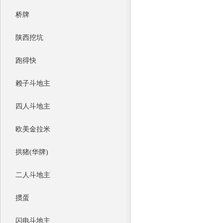
桥牌
陕西挖坑
跑得快
赖子斗地主
四人斗地主
欧美金拉米
拱猪(华牌)
二人斗地主
掼蛋
闪电斗地主