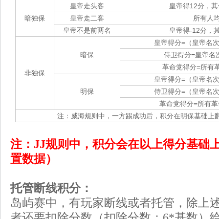
皇帝走头客
皇帝得12分，其
暗独保
皇帝走二客
所有人均
皇帝不是前两名
皇帝得-12分，
皇帝得分=（皇帝名次
暗保
侍卫得分=皇帝名
革命党得分=所有
非独保
皇帝得分=（皇帝名次
明保
侍卫得分=（皇帝名次
革命党得分=所有革
注：威海规则中，一方踢成功后，积分在明保基础上
注：JJ规则中，积分会在以上得分基础
置数据）
托管断线积分：
岛屿赛中，有玩家断线或者托管，除上
者还要扣除分数（扣除分数：6*基数）