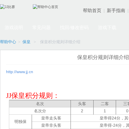
帮助首页
|
新手指南
|
游戏说明
常见问题
找回/修改密码
游戏下载
帮助中心
>
保皇
>
保皇积分规则详细介绍
保皇积分规则详细介绍
http://www.jj.cn
JJ保皇积分规则：
名次
头客
二客
三
名次分
2
1
0
皇帝走头客
皇帝得24分，其
明独保
皇帝非头客
皇帝得-24分，